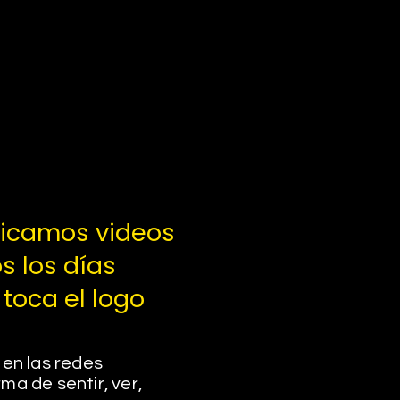
licamos videos
s los días
 toca el logo
 en las redes
ma de sentir, ver,