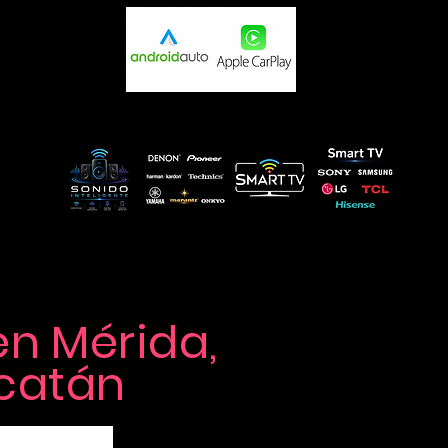
en Mérida,
catán