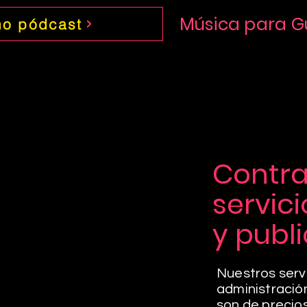
Música para G
mo pódcast
Contra
servic
y publ
Nuestros servi
administració
son de precio