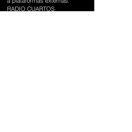
a plataformas externas.
RADIO CUARTOS
CUADRADOS no se hace
responsable por el contenido,
políticas o prácticas de dichos
sitios.
1
2. MODIFICACIONES
RADIO CUARTOS
CUADRADOS se reserva el
derecho de modificar en
cualquier momento los
presentes Términos y
Condiciones.
Las modificaciones entrarán
en vigor desde su publicación